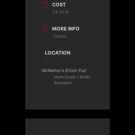
COST
24.00 €
MORE INFO
Tickets
LOCATION
McMahon's B'Irish Pub
Markt Straße 1, 84092
Bayerbach